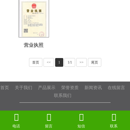
营业执照
首页
<<
1
1/1
>>
尾页
首页
关于我们
产品展示
荣誉资质
新闻资讯
在线留言
联系我们
电话
留言
短信
联系